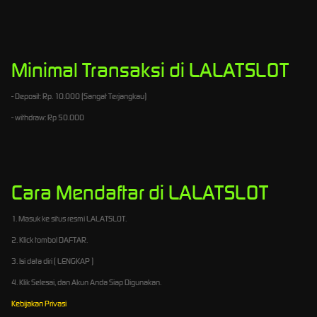
Minimal Transaksi di LALATSLOT
- Deposit: Rp. 10.000 (Sangat Terjangkau)
- withdraw: Rp 50.000
Cara Mendaftar di LALATSLOT
1. Masuk ke situs resmi LALATSLOT.
2. Klick tombol DAFTAR.
3. Isi data diri ( LENGKAP )
4. Klik Selesai, dan Akun Anda Siap Digunakan.
Kebijakan Privasi