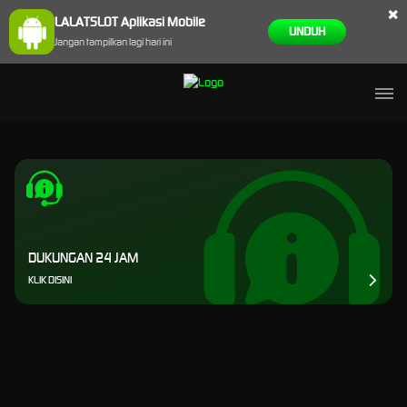
×
LALATSLOT Aplikasi Mobile
UNDUH
Jangan tampilkan lagi hari ini
DUKUNGAN 24 JAM
KLIK DISINI