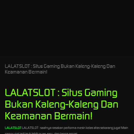
LALATSLOT : Situs Gaming Bukan Kaleng-Kaleng Dan
Keamanan Bermain!
LALATSLOT : Situs Gaming
Bukan Kaleng-Kaleng Dan
Keamanan Bermain!
LALATSLOT
LALATSLOT : saatnya rasakan performa mesin kelas atas sekarang juga! Main
game viral jadi jauh lebih puas, seru, dan tanpa emosi.