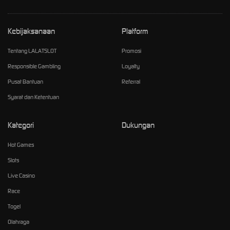
Kebijaksanaan
Platform
Tentang LALATSLOT
Promosi
Responsible Gambling
Loyalty
Pusat Bantuan
Referral
Syarat dan Ketentuan
Kategori
Dukungan
Hot Games
Slots
Live Casino
Race
Togel
Olahraga