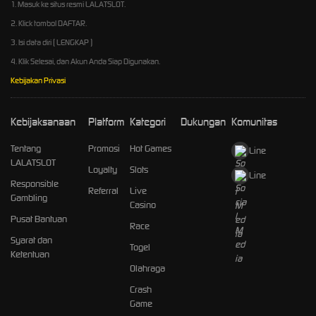
1. Masuk ke situs resmi LALATSLOT.
2. Klick tombol DAFTAR.
3. Isi data diri ( LENGKAP )
4. Klik Selesai, dan Akun Anda Siap Digunakan.
Kebijakan Privasi
Kebijaksanaan
Platform
Kategori
Dukungan
Komunitas
Tentang
Promosi
Hot Games
Line
LALATSLOT
Loyalty
Slots
Line
Responsible
Referral
Live
Gambling
Casino
Pusat Bantuan
Race
Syarat dan
Togel
Ketentuan
Olahraga
Crash
Game