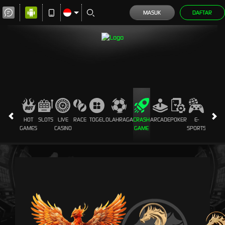
MASUK
DAFTAR
HOT
SLOTS
LIVE
RACE
TOGEL
OLAHRAGA
CRASH
ARCADE
POKER
E-
SABUN
GAMES
CASINO
GAME
SPORTS
AYAM