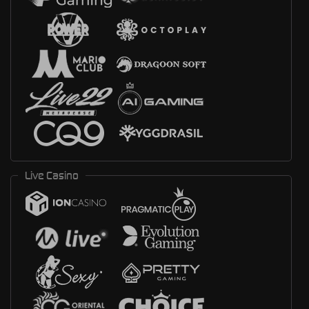
Live Casino