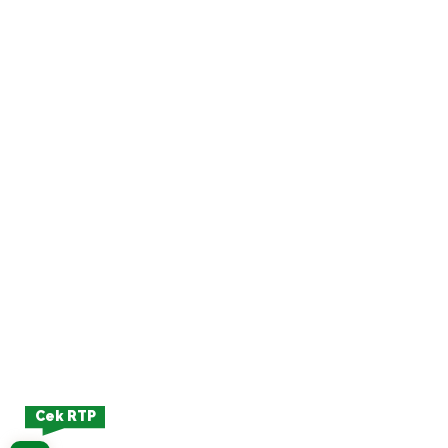
Cek RTP