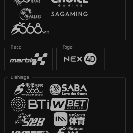
Race
Togel
Olahraga