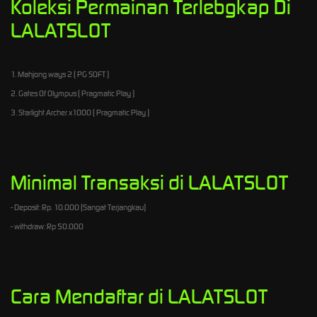
Koleksi Permainan Terlebgkap Di
LALATSLOT
1. Mahjong ways 2 ( PG SOFT )
2. Gates Of Olympus ( Pragmatic Play )
3. Starlight Archer x1000 ( Pragmatic Play )
Minimal Transaksi di LALATSLOT
- Deposit: Rp. 10.000 (Sangat Terjangkau)
- withdraw: Rp 50.000
Cara Mendaftar di LALATSLOT