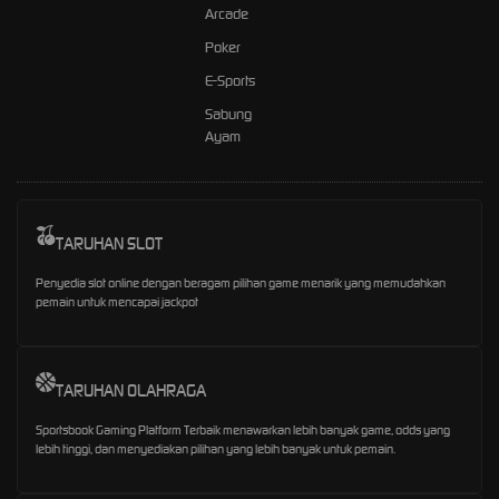
Arcade
Poker
E-Sports
Sabung
Ayam
TARUHAN SLOT
Penyedia slot online dengan beragam pilihan game menarik yang memudahkan
pemain untuk mencapai jackpot
TARUHAN OLAHRAGA
Sportsbook Gaming Platform Terbaik menawarkan lebih banyak game, odds yang
lebih tinggi, dan menyediakan pilihan yang lebih banyak untuk pemain.