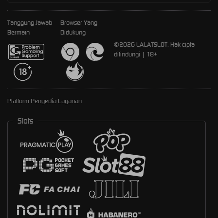
Tanggung Jawab
Browser Yang
Bermain
Didukung
©2026 LALATSLOT. Hak cipta
dilindungi | 18+
Platform Penyedia Layanan
Slots