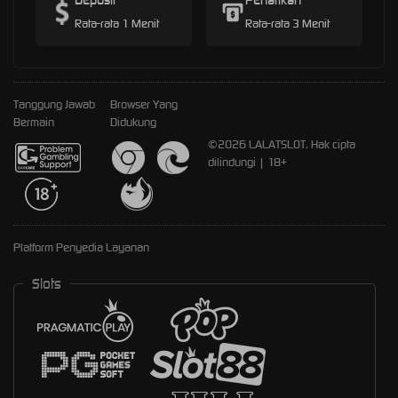
Rata-rata 1 Menit
Rata-rata 3 Menit
Tanggung Jawab
Browser Yang
Bermain
Didukung
©2026 LALATSLOT. Hak cipta
dilindungi | 18+
Platform Penyedia Layanan
Slots