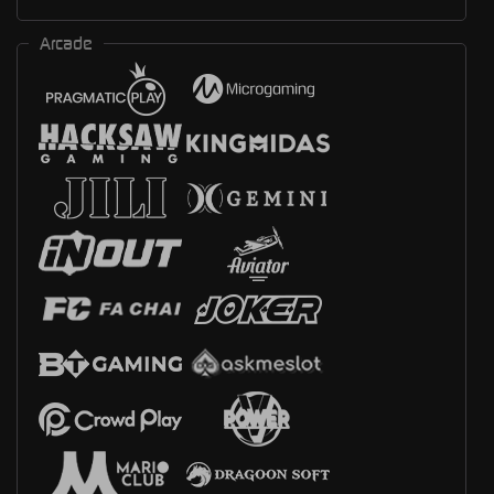
Arcade