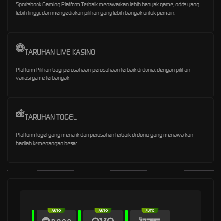
Sportsbook Gaming Platform Terbaik menawarkan lebih banyak game, odds yang
lebih tinggi, dan menyediakan pilihan yang lebih banyak untuk pemain.
TARUHAN LIVE KASINO
Platform Pilihan bagi perusahaan-perusahaan terbaik di dunia, dengan pilihan
variasi game terbanyak
TARUHAN TOGEL
Platform togel yang menarik dari perusahan terbaik di dunia yang menawarkan
hadiah kemenangan besar