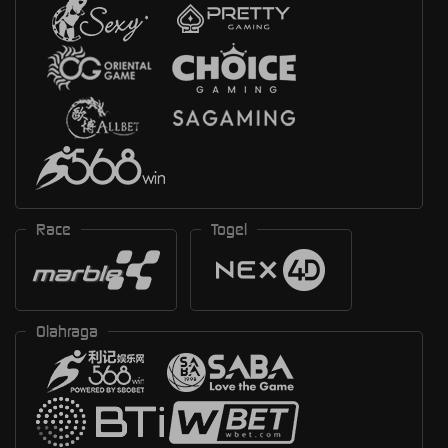
Race
Togel
Olahraga