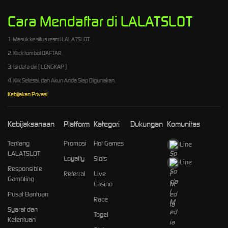
Cara Mendaftar di LALATSLOT
1. Masuk ke situs resmi LALATSLOT.
2. Klick tombol DAFTAR.
3. Isi data diri ( LENGKAP )
4. Klik Selesai, dan Akun Anda Siap Digunakan.
Kebijakan Privasi
Kebijaksanaan
Platform
Kategori
Dukungan
Komunitas
Tentang
Promosi
Hot Games
Line
LALATSLOT
Loyalty
Slots
Line
Responsible
Referral
Live
Gambling
Casino
Pusat Bantuan
Race
Syarat dan
Togel
Ketentuan