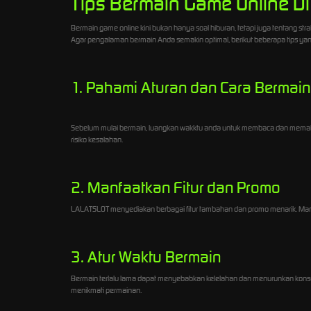
Tips Bermain Game Online D
Bermain game online kini bukan hanya soal hiburan, tetapi juga tentang s
Agar pengalaman bermain Anda semakin optimal, berikut beberapa tips yang
1. Pahami Aturan dan Cara Bermain
Sebelum mulai bermain, luangkan wakktu anda untuk membaca dan memaha
risiko kesalahan.
2. Manfaatkan Fitur dan Promo
LALATSLOT menyediakan berbagai fitur tambahan dan promo menarik. Manf
3. Atur Waktu Bermain
Bermain terlalu lama dapat menyebabkan kelelahan dan menurunkan konsentr
menikmati permainan.