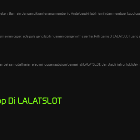
 tertekan. Bermain dengan pikiran tenang membantu Anda berpikir lebih jernih dan membuat keputus
rmainan cepat, ada pula yang lebih nyaman dengan ritme santai. Pilih game di LALATSLOT yang 
atas modal harian atau mingguan sebelum bermain di LALATSLOT, dan disiplinlah untuk tidak mel
ap Di LALATSLOT