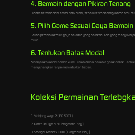
4. Bermain dengan Pikiran Tenang
Hindari bermain saat emosi tidak stabil, seperti ketika sedang marah atau
5. Pilih Game Sesuai Gaya Bermain
Setiap pemain memiliki gaya bermain yang berbeda. Ada yang menyukai pe
fokus.
6. Tentukan Batas Modal
Manajemen modal adalah kunci utama dalam bermain game online. Tentukan b
menyenangkan tanpa menimbulkan beban.
Koleksi Permainan Terlebgk
1. Mahjong ways 2 ( PG SOFT )
2. Gates Of Olympus ( Pragmatic Play )
3. Starlight Archer x1000 ( Pragmatic Play )