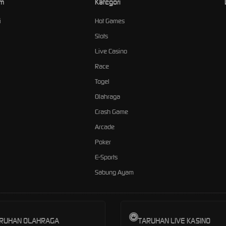
rm
Kategori
i
Hot Games
Slots
Live Casino
Race
Togel
Olahraga
Crash Game
Arcade
Poker
E-Sports
Sabung Ayam
RUHAN OLAHRAGA
TARUHAN LIVE KASINO