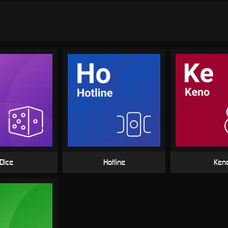
Dice
Hotline
Ken