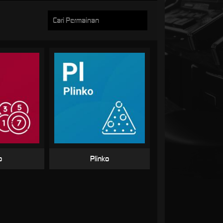
o
Plinko