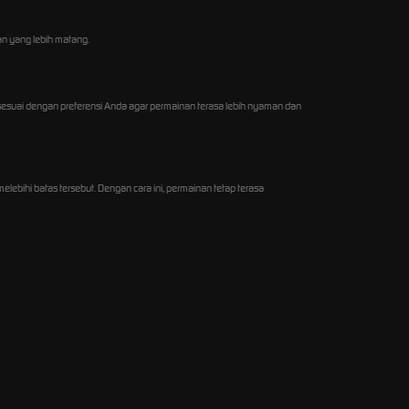
an yang lebih matang.
sesuai dengan preferensi Anda agar permainan terasa lebih nyaman dan
ebihi batas tersebut. Dengan cara ini, permainan tetap terasa