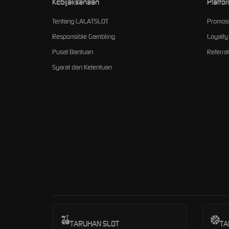
Kebijaksanaan
Platfo
Tentang LALATSLOT
Promos
Responsible Gambling
Loyalty
Pusat Bantuan
Referral
Syarat dan Ketentuan
TARUHAN SLOT
TA