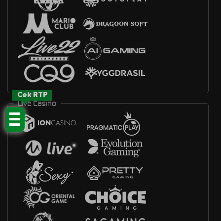
Cek RTP
Live Casino