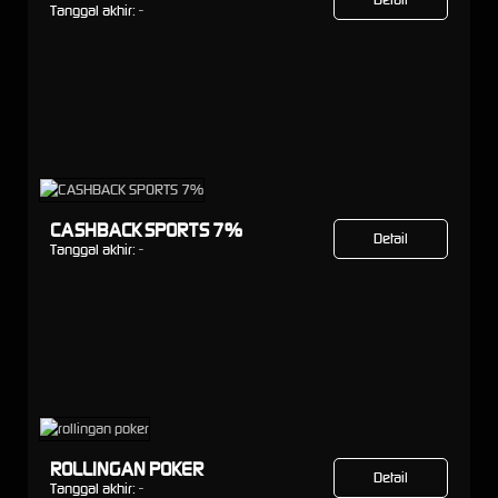
Tanggal akhir:
-
CASHBACK SPORTS 7%
Detail
Tanggal akhir:
-
ROLLINGAN POKER
Detail
Tanggal akhir:
-