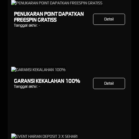
PENUKARAN POINT DAPATKAN
FREESPIN GRATISS
Detail
Tanggal akhir:
-
GARANSI KEKALAHAN 100%
Detail
Tanggal akhir:
-