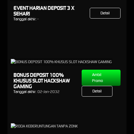
EVENT HARIAN DEPOSIT 3 X
SEHARI
Detail
Tanggal akhir:
-
BONUS DEPOSIT 100%
Ambil
KHUSUS SLOT HACKSHAW
Promo
GAMING
Detail
Tanggal akhir:
02-Jan-2032