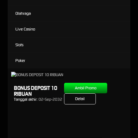
Olahraga
Live Casino
Slots
Poker
BONUS DEPOSIT 10
Ambil Promo
RIBUAN
Detail
Tanggal akhir:
02-Sep-2032