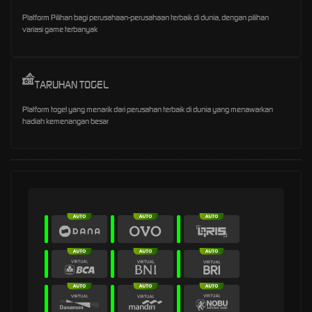
Platform Pilihan bagi perusahaan-perusahaan terbaik di dunia, dengan pilihan
variasi game terbanyak
TARUHAN TOGEL
Platform togel yang menarik dari perusahan terbaik di dunia yang menawarkan
hadiah kemenangan besar