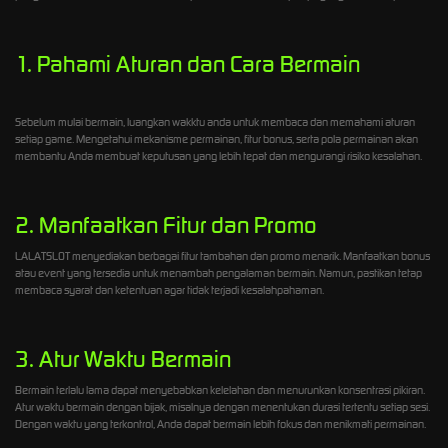
1. Pahami Aturan dan Cara Bermain
Sebelum mulai bermain, luangkan wakktu anda untuk membaca dan memahami aturan
setiap game. Mengetahui mekanisme permainan, fitur bonus, serta pola permainan akan
membantu Anda membuat keputusan yang lebih tepat dan mengurangi risiko kesalahan.
2. Manfaatkan Fitur dan Promo
LALATSLOT menyediakan berbagai fitur tambahan dan promo menarik. Manfaatkan bonus
atau event yang tersedia untuk menambah pengalaman bermain. Namun, pastikan tetap
membaca syarat dan ketentuan agar tidak terjadi kesalahpahaman.
3. Atur Waktu Bermain
Bermain terlalu lama dapat menyebabkan kelelahan dan menurunkan konsentrasi pikiran.
Atur waktu bermain dengan bijak, misalnya dengan menentukan durasi tertentu setiap sesi.
Dengan waktu yang terkontrol, Anda dapat bermain lebih fokus dan menikmati permainan.