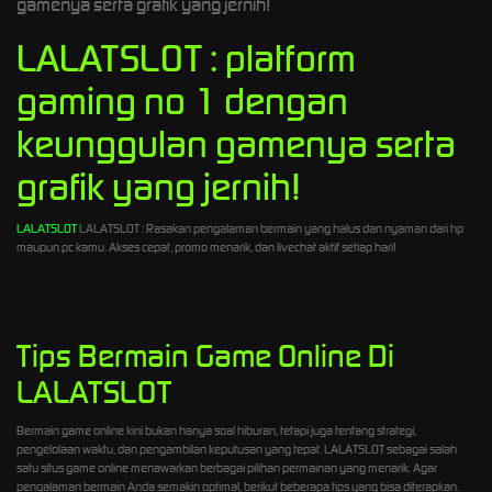
gamenya serta grafik yang jernih!
LALATSLOT : platform
gaming no 1 dengan
keunggulan gamenya serta
grafik yang jernih!
LALATSLOT
LALATSLOT : Rasakan pengalaman bermain yang halus dan nyaman dari hp
maupun pc kamu. Akses cepat, promo menarik, dan livechat aktif setiap hari!
Tips Bermain Game Online Di
LALATSLOT
Bermain game online kini bukan hanya soal hiburan, tetapi juga tentang strategi,
pengelolaan waktu, dan pengambilan keputusan yang tepat. LALATSLOT sebagai salah
satu situs game online menawarkan berbagai pilihan permainan yang menarik. Agar
pengalaman bermain Anda semakin optimal, berikut beberapa tips yang bisa diterapkan.