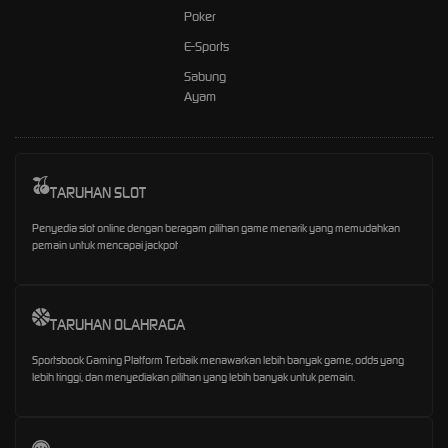
Poker
E-Sports
Sabung
Ayam
TARUHAN SLOT
Penyedia slot online dengan beragam pilihan game menarik yang memudahkan
pemain untuk mencapai jackpot
TARUHAN OLAHRAGA
Sportsbook Gaming Platform Terbaik menawarkan lebih banyak game, odds yang
lebih tinggi, dan menyediakan pilihan yang lebih banyak untuk pemain.