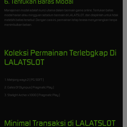
6. Tentukan Batas Modal
Manajemen modal adalah kunci utama dalam bermain game online. Tentukan batas
modal harian atau mingguan sebelum bermain di LALATSLOT, dan disiplinlah untuk tidak
melebihi batas tersebut. Dengan cara ini, permainan tetap terasa menyenangkan tanpa
menimbulkan beban.
Koleksi Permainan Terlebgkap Di
LALATSLOT
1. Mahjong ways 2 ( PG SOFT )
2. Gates Of Olympus ( Pragmatic Play )
3. Starlight Archer x1000 ( Pragmatic Play )
Minimal Transaksi di LALATSLOT