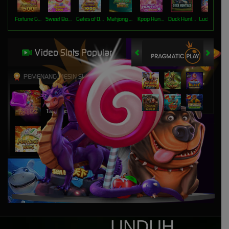
Fortune Gems 500
Sweet Bonanza 2500
Gates of Olympus 1000
Mahjong Ways 2
Kpop Hunter Zeus
Duck Hunters
Lucky Neko
Video Slots Popular
PEMENANG MESIN SLOT
van****4
IDR
1,084,000.00
Treasures of Aztec
tuanb****l
IDR
931,000.00
Mahjong Ways
1003199****y
IDR
918,000.00
Lucky Neko
indo****1
IDR
895,360.00
Mahjong Ways
UNDUH