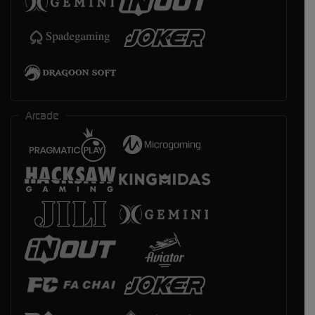
Arcade