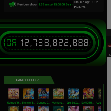
Jum, 07-Agt-2026
Pemberitahuan
ada 07-Agt-2026 dari 13.42.58 sampai 22.00.00. Selama waktu ini, CQ9 permainan tidak akan 
19.07.50
IDR
12,738,822,888
L
GAME POPULER
Gates of Olympus POP
Storm of Seth 2
Goyang Gaib
Mahjong MaxWin
Epic Ze Zeus
BANDITO RETURNS
Legacy of Kong Maxways