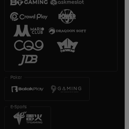
Poker
E-Sports