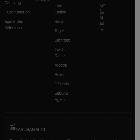
Gambling
Live
Pusat Bantuan
Casino
Syarat dan
Race
Ketentuan
Togel
Olahraga
Crash
Game
Arcade
Poker
E-Sports
Sabung
Ayam
TARUHAN SLOT