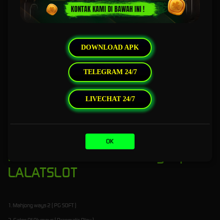
5. Pilih Game Sesuai Gaya Bermain
Setiap pemain memiliki gaya bermain yang berbeda. Ada yang menyukai permainan
cepat, ada pula yang lebih nyaman dengan ritme santai. Pilih game di LALATSLOT yang
sesuai dengan preferensi Anda agar permainan terasa lebih nyaman dan fokus.
DOWNLOAD APK
6. Tentukan Batas Modal
TELEGRAM 24/7
Manajemen modal adalah kunci utama dalam bermain game online. Tentukan batas modal
harian atau mingguan sebelum bermain di LALATSLOT, dan disiplinlah untuk tidak melebihi
batas tersebut. Dengan cara ini, permainan tetap terasa menyenangkan tanpa
LIVECHAT 24/7
menimbulkan beban.
OK
Koleksi Permainan Terlebgkap Di
LALATSLOT
1. Mahjong ways 2 ( PG SOFT )