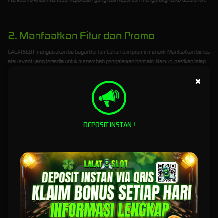
membantu Anda membuat keputusan yang lebih tepat dan mengurangi risiko kesalahan.
2. Manfaatkan Fitur dan Promo
LALATSLOT menyediakan berbagai fitur tambahan dan promo menarik. Manfaatkan bonus
atau event yang tersedia untuk menambah pengalaman bermain. Namun, pastikan tetap
membaca syarat dan ketentuan agar tidak terjadi kesalahpahaman.
×
3. Atur Waktu Bermain
Bermain terlalu lama dapat menyebabkan kelelahan dan menurunkan konsentrasi pikiran.
DEPOSIT INSTAN !
Atur waktu bermain dengan bijak, misalnya dengan menentukan durasi tertentu setiap sesi.
Dengan waktu yang terkontrol, Anda dapat bermain lebih fokus dan menikmati permainan.
4. Bermain dengan Pikiran Tenang
Hindari bermain saat emosi tidak stabil, seperti ketika sedang marah atau tertekan. Bermain
dengan pikiran tenang membantu Anda berpikir lebih jernih dan membuat keputusan yang
lebih matang.