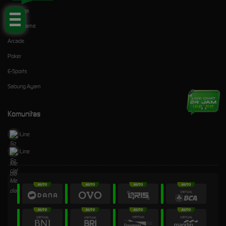
Olahraga
Crash Game
Arcade
Poker
E-Sports
Sabung Ayam
Komunitas
Line
Line